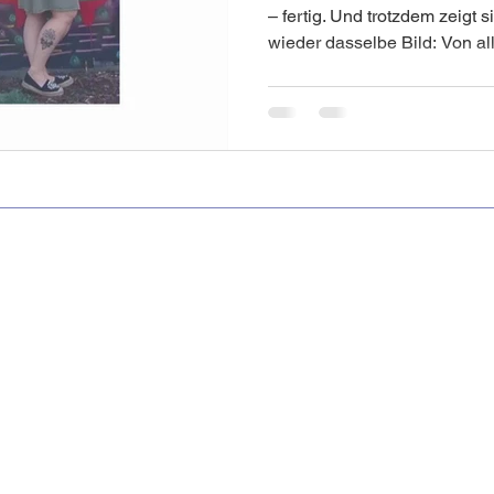
– fertig. Und trotzdem zeigt sich in der Praxis immer
wieder dasselbe Bild: Von a
Familien-Oster-Challenge
Freizeit
Schönheit
Natürlich
Ziel Abnehmen starten, schaf