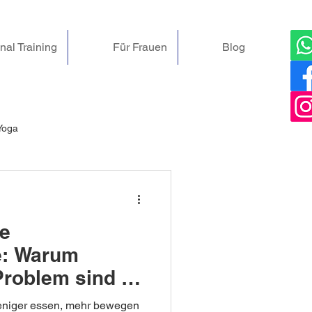
nal Training
Für Frauen
Blog
Yoga
-Kurse & Angebote
e
ckenschmerzen
Sexualität
e: Warum
Problem sind –
milienspaß
eniger essen, mehr bewegen