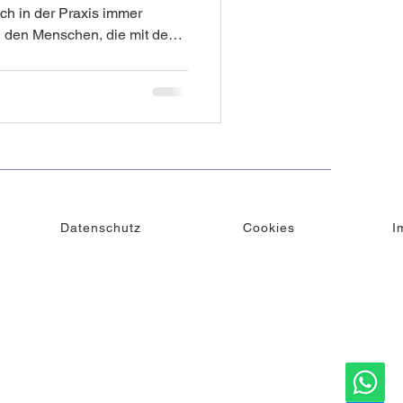
ll den Menschen, die mit dem
e Schönheit
Lifting
fen es nur wenige dauerhaft.
Datenschutz
Cookies
I