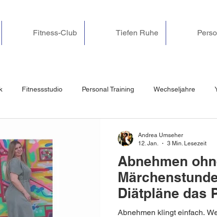
Fitness-Club
Tiefen Ruhe
Perso
k
Fitnessstudio
Personal Training
Wechseljahre
ssbewältigung & Nerven
Yoga Nidra & Entspannung
Online
Andrea Umseher
12. Jan.
3 Min. Lesezeit
Abnehmen ohn
dheit & Wohlbefinden
Pilates
Beckenbodentraining
Rü
Märchenstund
Diätpläne das 
nicht du
hönheit
Challenge
Spaß
Ferien
Ostern
Fa
Abnehmen klingt einfach. W