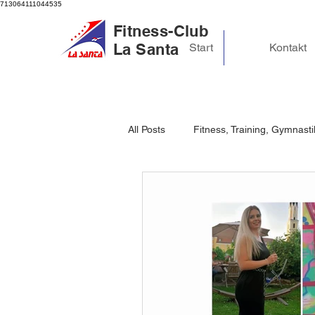
713064111044535
Fitness-Club
La Santa
Start
Kontakt
All Posts
Fitness, Training, Gymnasti
Schlaf und Regeneration
Stre
Mindset & Achtsamkeit
Gesun
Anti Aging
Anti Falten
Sc