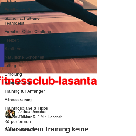
Ostern
Familienspaß
Gemeinschaft und
Teamgeist
Familien-Oster-Challenge
Freizeit
Schönheit
Natürliche Schönheit
Lifting
Erholung
Entspannung
Training für Anfänger
Fitnesstraining
Trainingspläne & Tipps
Muskelaufbau &
Körperformen
Andrea Umseher
Trainingsfehler
27. März
2 Min. Lesezeit