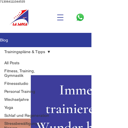
713064111044535
Blog
Trainingspläne & Tipps
All Posts
Fitness, Training,
Gymnastik
Fitnessstudio
Personal Training
Wechseljahre
Yoga
Schlaf und Regeneration
Stressbewältigung &