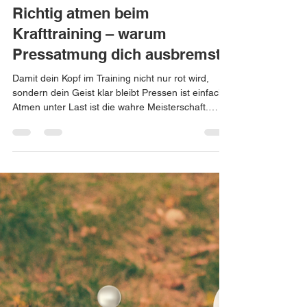
Andrea Umseher
19. Feb.
2 Min. Lesezeit
Richtig atmen beim
Krafttraining – warum
Pressatmung dich ausbremst
Damit dein Kopf im Training nicht nur rot wird,
sondern dein Geist klar bleibt Pressen ist einfach.
Atmen unter Last ist die wahre Meisterschaft.
Beim schweren Heben wird der Kopf rot, die
Muskeln spannen, die Luft bleibt stehen. Viele
trainieren hart – aber sie halten unbewusst die
Luft an.