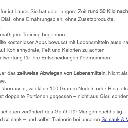
für ist Laura. Sie hat über längere Zeit 
rund 30 Kilo nach
 Diät, ohne Ernährungsplan, ohne Zusatzprodukte.
:
elmäßigem Training begonnen
hilfe kostenloser Apps bewusst mit Lebensmitteln ausein
 auf Kohlenhydrate, Fett und Kalorien zu achten
antwortung für ihre Entscheidungen übernommen
war das 
zeitweise Abwiegen von Lebensmitteln
. Nicht al
se.
überrascht, wie klein 100 Gramm Nudeln oder Reis tatsä
t doppelte Portionen gegessen – nicht aus Gier, sonder
schauen verändert das Gefühl für Mengen nachhaltig.
nd schlank – und selbst Trainerin bei unseren 
Schlank & 