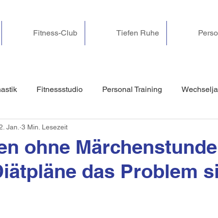
Fitness-Club
Tiefen Ruhe
Perso
astik
Fitnessstudio
Personal Training
Wechselja
2. Jan.
3 Min. Lesezeit
tressbewältigung & Nerven
Yoga Nidra & Entspannung
n ohne Märchenstunde
ätpläne das Problem s
undheit & Wohlbefinden
Pilates
Beckenbodentrainin
Anti Falten
Schönheit
Challenge
Spaß
Fer
nen bewertet.