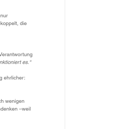
nur 
koppelt, die 
 Verantwortung 
ktioniert es.“
g ehrlicher:
ch wenigen 
mdenken –weil 