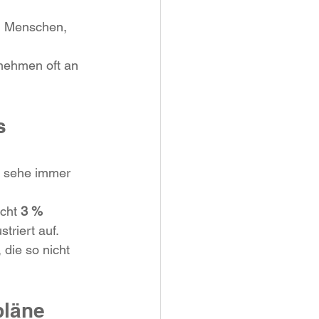
en Menschen, 
Schönheit
bnehmen oft an 
s 
h sehe immer 
cht 
3 % 
triert auf.
die so nicht 
läne 