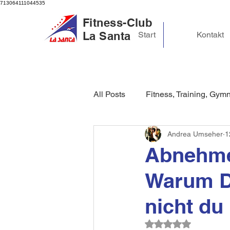
713064111044535
Fitness-Club
La Santa
Start
Kontakt
All Posts
Fitness, Training, Gymn
Andrea Umseher
1
Schlaf und Regeneration
S
Abnehme
Warum Di
Mindset & Achtsamkeit
Ges
nicht du
Sexualität
Anti Aging
Mit NaN von 5 Ster