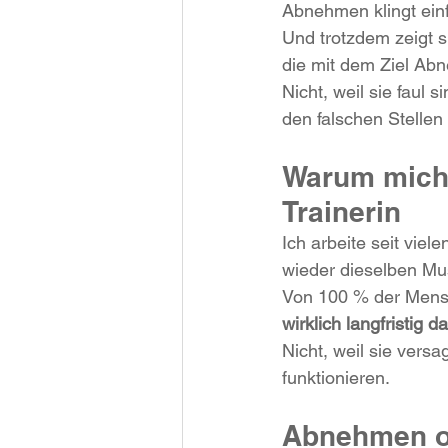
Abnehmen klingt ein
Und trotzdem zeigt s
Familienspaß
Gemeinschaf
die mit dem Ziel Abn
Nicht, weil sie faul 
den falschen Stellen
Natürliche Schönheit
Liftin
Warum mich 
Trainerin
Ich arbeite seit vi
wieder dieselben Mus
Von 100 % der Mensch
wirklich langfristig d
Nicht, weil sie vers
funktionieren.
Abnehmen o