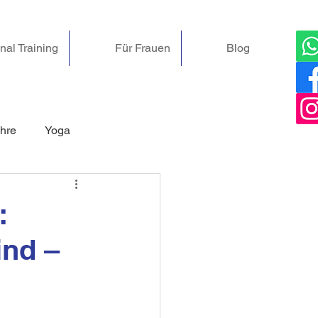
nal Training
Für Frauen
Blog
hre
Yoga
Online-Kurse & Angebote
:
ind –
g
Rückenschmerzen
ien
Ostern