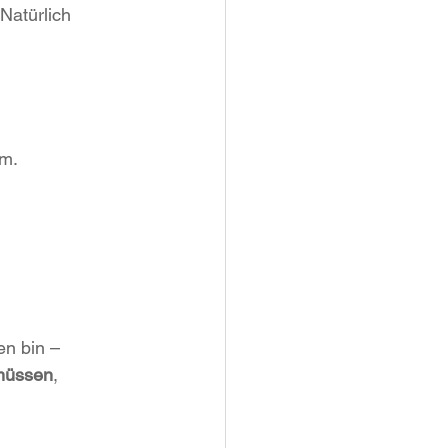
Natürlich 
em.
en bin –
 müssen
, 