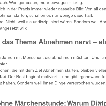
fach. Weniger essen, mehr bewegen – fertig.
ich in der Praxis immer wieder dasselbe Bild: Von all d
t und Teamgeist
Familien-Oster-Challenge
Freizeit
ehmen starten, schaffen es nur wenige dauerhaft.
sind. Nicht, weil sie undiszipliniert wären. Sondern weil A
 angesetzt wird.
g
Erholung
das Thema Abnehmen nervt – al
elen Jahren mit Menschen, die abnehmen möchten. Und ic
ter.
en, die mit dem Ziel Abnehmen starten, bleiben viellei
abei 
.Der Rest beginnt motiviert – und gibt irgendwann frus
agt haben. Sondern weil ihnen Dinge versprochen wurden, 
hne Märchenstunde: Warum Diätp