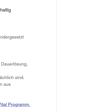
haltig 
andergesetzt
s Dauerlösung, 
chlich sind. 
n aus 
Vital Programm.