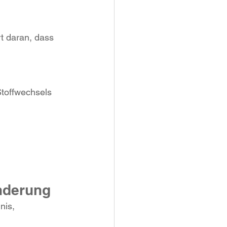
rt daran, dass 
Stoffwechsels 
änderung
nis, 