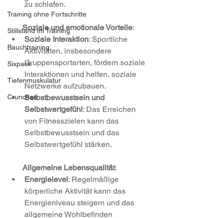
zu schlafen.
Training ohne Fortschritte
       Soziale und emotionale Vorteile
:
Stillstand im Training
Soziale Interaktion
: Sportliche 
Bauchtraining
Aktivitäten, insbesondere 
Gruppensportarten, fördern soziale 
Sixpack
Interaktionen und helfen, soziale 
Tiefenmuskulatur
Netzwerke aufzubauen.
Selbstbewusstsein und 
Crunches
Selbstwertgefühl
: Das Erreichen 
von Fitnesszielen kann das 
Selbstbewusstsein und das 
Selbstwertgefühl stärken.
       Allgemeine Lebensqualität
:
Energielevel
: Regelmäßige 
körperliche Aktivität kann das 
Energieniveau steigern und das 
allgemeine Wohlbefinden 