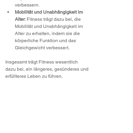
verbessern.
Mobilität und Unabhängigkeit im 
Alter
: Fitness trägt dazu bei, die 
Mobilität und Unabhängigkeit im 
Alter zu erhalten, indem sie die 
körperliche Funktion und das 
Gleichgewicht verbessert.
Insgesamt trägt Fitness wesentlich 
dazu bei, ein längeres, gesünderes und 
erfüllteres Leben zu führen.
Wann wählst du? ;-)
Eure Andrea
#fitnessmotivation
#fitness
#bewegung
#fit
#motivation
#gesundheit
#abnehmen
#gymtime
#lifestyle
#fitnessstudio
#pilates
Fitnessstudio
Fitness, Training, Gymnastik