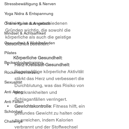
Stressbewältigung & Nerven
Yoga Nidra & Entspannung
Training ist aus verschiedenen 
Online-Kurse & Angebote
Gründen wichtig, die sowohl die 
Mindset & Achtsamkeit
körperliche als auch die geistige 
Gesundheit & Wohlbefinden
Gesundheit betreffen:
Pilates
       Körperliche Gesundheit
:
Beckenbodentraining
Herz-Kreislauf-Gesundheit
: 
Regelmäßige körperliche Aktivität 
Rückenschmerzen
stärkt das Herz und verbessert die 
Sexualität
Durchblutung, was das Risiko von 
Herzkrankheiten und 
Anti Aging
Schlaganfällen verringert.
Anti Falten
Gewichtskontrolle
: Fitness hilft, ein 
Schönheit
gesundes Gewicht zu halten oder 
zu erreichen, indem Kalorien 
Challenge
verbrannt und der Stoffwechsel 