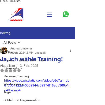
713064111044535
Beitrag
All Posts
Andrea Umseher
All Posts
9. Juni 2024
2 Min. Lesezeit
Ja, ich wähle Training!
Fitness, Training, Gymnastik
Aktualisiert:
13. Feb. 2025
Fitnessstudio
Mit NaN von 5 Sternen bewertet.
Personal Training
https://video.wixstatic.com/video/d6e7a4_db
Wechseljahre
817034922a40559944c39974f16edf/360p/m
p4/file.mp4
Yoga
Schlaf und Regeneration