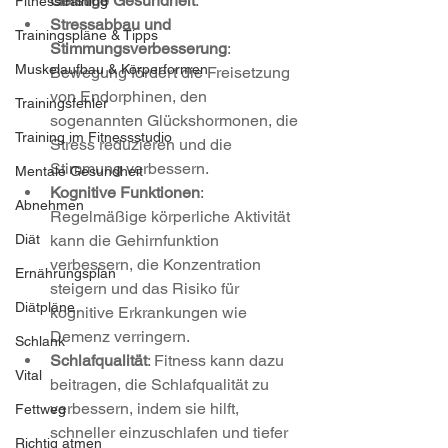
Geistige Gesundheit
:
Fitnesstraining
Stressabbau und 
Trainingspläne & Tipps
Stimmungsverbesserung
: 
Muskelaufbau & Körperformen
Bewegung fördert die Freisetzung 
von Endorphinen, den 
Trainingsfehler
sogenannten Glückshormonen, die 
Training im Fitnessstudio
Stress reduzieren und die 
Stimmung verbessern.
Mentale Gesundheit
Kognitive Funktionen
: 
Abnehmen
Regelmäßige körperliche Aktivität 
kann die Gehirnfunktion 
Diät
verbessern, die Konzentration 
Ernährungsplan
steigern und das Risiko für 
Diätpläne
kognitive Erkrankungen wie 
Demenz verringern.
Schlank
Schlafqualität
: Fitness kann dazu 
Vital
beitragen, die Schlafqualität zu 
verbessern, indem sie hilft, 
Fettweg
schneller einzuschlafen und tiefer 
Richtig atmen