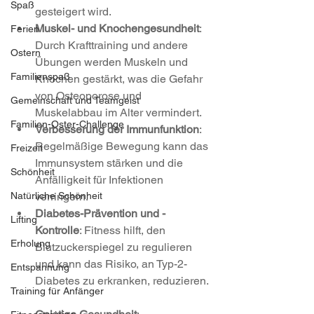
Spaß
gesteigert wird.
Muskel- und Knochengesundheit
: 
Ferien
Durch Krafttraining und andere 
Ostern
Übungen werden Muskeln und 
Familienspaß
Knochen gestärkt, was die Gefahr 
von Osteoporose und 
Gemeinschaft und Teamgeist
Muskelabbau im Alter vermindert.
Familien-Oster-Challenge
Verbesserung der Immunfunktion
: 
Regelmäßige Bewegung kann das 
Freizeit
Immunsystem stärken und die 
Schönheit
Anfälligkeit für Infektionen 
verringern.
Natürliche Schönheit
Diabetes-Prävention und -
Lifting
Kontrolle
: Fitness hilft, den 
Erholung
Blutzuckerspiegel zu regulieren 
und kann das Risiko, an Typ-2-
Entspannung
Diabetes zu erkranken, reduzieren.
Training für Anfänger