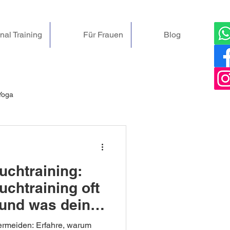
nal Training
Für Frauen
Blog
Yoga
-Kurse & Angebote
uchtraining:
ckenschmerzen
Sexualität
chtraining oft
 und was dein
u tun hat
milienspaß
ermeiden: Erfahre, warum