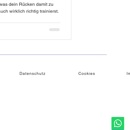
, was dein Rücken damit zu
h wirklich richtig trainierst.
e Schönheit
Lifting
Datenschutz
Cookies
I