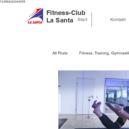
713064111044535
Fitness-Club
La Santa
Start
Kontakt
All Posts
Fitness, Training, Gymnasti
Schlaf und Regeneration
Stre
Mindset & Achtsamkeit
Gesun
Anti Aging
Anti Falten
Sc