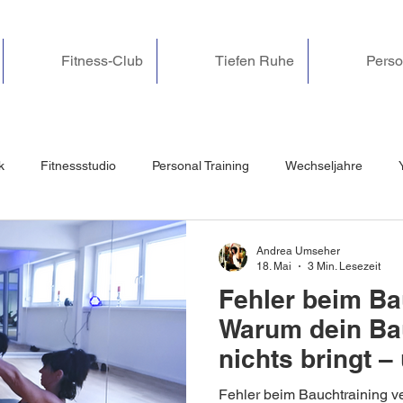
Fitness-Club
Tiefen Ruhe
Perso
k
Fitnessstudio
Personal Training
Wechseljahre
ssbewältigung & Nerven
Yoga Nidra & Entspannung
Online
Andrea Umseher
18. Mai
3 Min. Lesezeit
Fehler beim Ba
dheit & Wohlbefinden
Pilates
Beckenbodentraining
Rü
Warum dein Bau
nichts bringt –
Rücken damit z
hönheit
Challenge
Spaß
Ferien
Ostern
Fa
Fehler beim Bauchtraining v