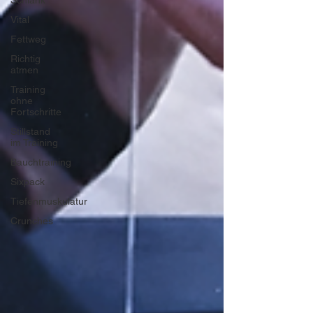
Schlank
Vital
Fettweg
Richtig
atmen
Training
ohne
Fortschritte
Stillstand
im Training
Bauchtraining
Sixpack
Tiefenmuskulatur
Crunches