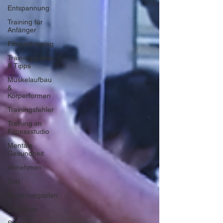
Entspannung
Training für
Anfänger
Fitnesstraining
Trainingspläne
& Tipps
Muskelaufbau
&
Körperformen
Trainingsfehler
Training im
Fitnessstudio
Mentale
Gesundheit
Abnehmen
Diät
Ernährungsplan
Diätpläne