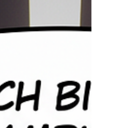
machst Viele trainieren – aber nicht richtig. Der
Trainingsplan wird einfach abgearbeitet: Übung für
Übung, Satz für Satz. 👉 Doch genau so
entstehen keine Training Fortschritte . Dein Körper
reagiert nicht auf „durchziehen", sondern auf gezi