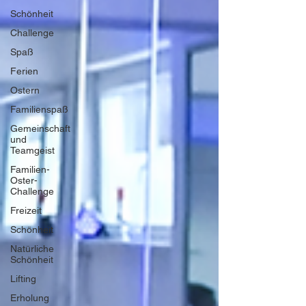
Schönheit
Challenge
Spaß
Ferien
Ostern
Familienspaß
Gemeinschaft
und
Teamgeist
Familien-
Oster-
Challenge
Freizeit
Schönheit
Natürliche
Schönheit
Lifting
Erholung