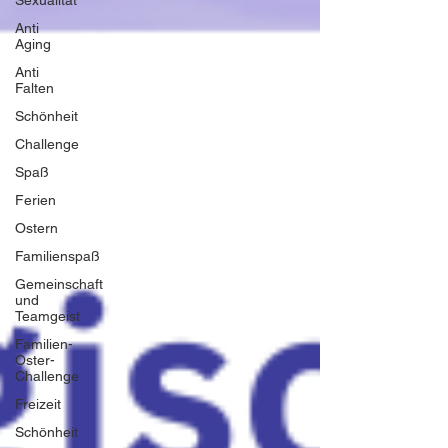
Sexualität
Anti
Aging
Anti
Falten
Schönheit
Challenge
Spaß
Ferien
Ostern
Familienspaß
Gemeinschaft
und
Teamgeist
Familien-
Oster-
Challenge
Freizeit
Schönheit