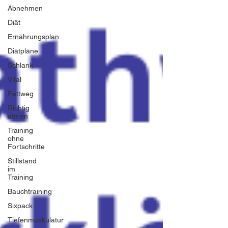
Abnehmen
Diät
Ernährungsplan
Diätpläne
Schlank
Vital
Fettweg
Richtig
atmen
Training
ohne
Fortschritte
Stillstand
im
Training
Bauchtraining
Sixpack
Tiefenmuskulatur