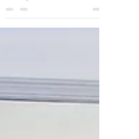
Erfahre, wie Yoga Nidra – Der yogische Schlaf dir
hilft, Stress abzubauen, tiefer zu entspannen und
neue Energie zu tanken. Jetzt am 6-Woche