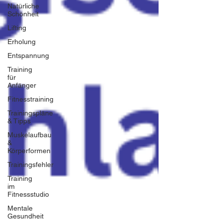
Natürliche
Schönheit
Lifting
Erholung
Entspannung
Training
für
Anfänger
Fitnesstraining
Trainingspläne
& Tipps
Muskelaufbau
&
Körperformen
Trainingsfehler
Training
im
Fitnessstudio
Mentale
Gesundheit