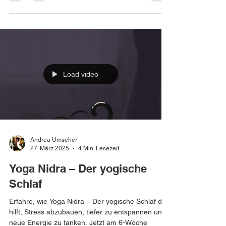
Bewegung, dich wieder wohlzufühlen. Tipps &
Motivation von Andrea in Vilshofen.
Load video
Andrea Umseher
27. März 2025
4 Min. Lesezeit
Yoga Nidra – Der yogische
Schlaf