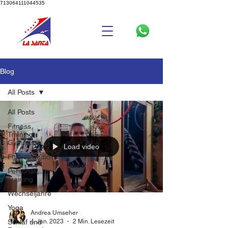
713064111044535
Blog
All Posts
All Posts
Fitness,
Training,
Gymnastik
Load video
Fitnessstudio
Personal
Training
Wechseljahre
Yoga
Andrea Umseher
4. Jan. 2023
2 Min. Lesezeit
Schlaf und