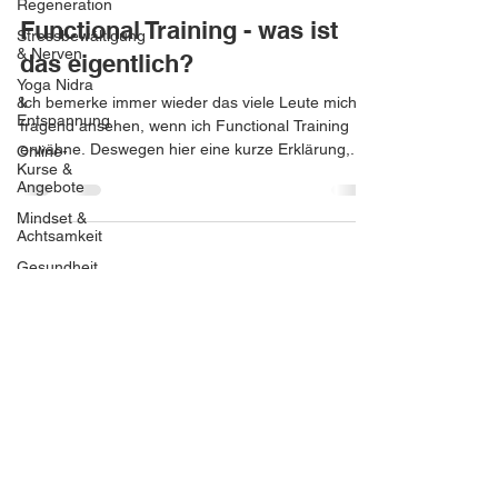
Regeneration
Functional Training - was ist
Stressbewältigung
& Nerven
das eigentlich?
Yoga Nidra
&
Ich bemerke immer wieder das viele Leute mich
Entspannung
fragend ansehen, wenn ich Functional Training
erwähne. Deswegen hier eine kurze Erklärung,...
Online-
Kurse &
Angebote
Mindset &
Achtsamkeit
Gesundheit
&
Wohlbefinden
Pilates
Beckenbodentraining
Rückenschmerzen
Sexualität
Anti Aging
Anti Falten