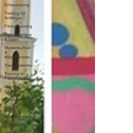
Entspannung
Training für
Anfänger
Fitnesstraining
Trainingspläne
& Tipps
Muskelaufbau
&
Körperformen
Trainingsfehler
Training im
Fitnessstudio
Mentale
Gesundheit
Abnehmen
Diät
Ernährungsplan
Diätpläne