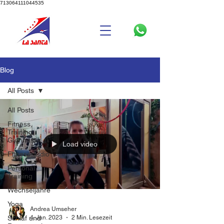
713064111044535
Blog
All Posts
All Posts
Fitness,
Training,
Gymnastik
Load video
Fitnessstudio
Personal
Training
Wechseljahre
Yoga
Andrea Umseher
4. Jan. 2023
2 Min. Lesezeit
Schlaf und