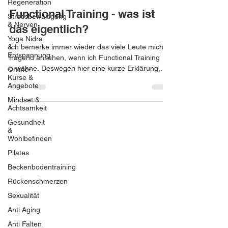
Regeneration
Functional Training - was ist
Stressbewältigung
& Nerven
das eigentlich?
Yoga Nidra
&
Ich bemerke immer wieder das viele Leute mich
Entspannung
fragend ansehen, wenn ich Functional Training
erwähne. Deswegen hier eine kurze Erklärung,...
Online-
Kurse &
Angebote
Mindset &
Achtsamkeit
Gesundheit
&
Wohlbefinden
Pilates
Beckenbodentraining
Rückenschmerzen
Sexualität
Anti Aging
Anti Falten