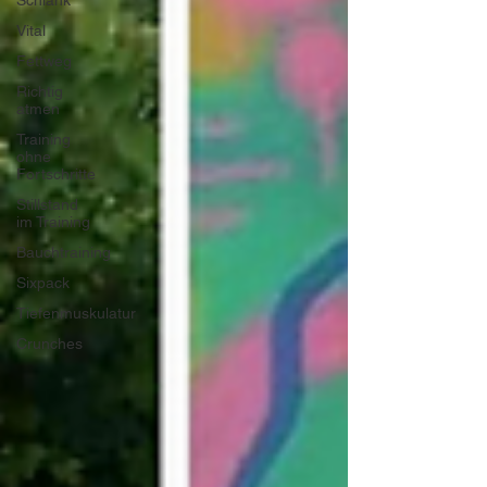
Schlank
Vital
Fettweg
Richtig
atmen
Training
ohne
Fortschritte
Stillstand
im Training
Bauchtraining
Sixpack
Tiefenmuskulatur
Crunches