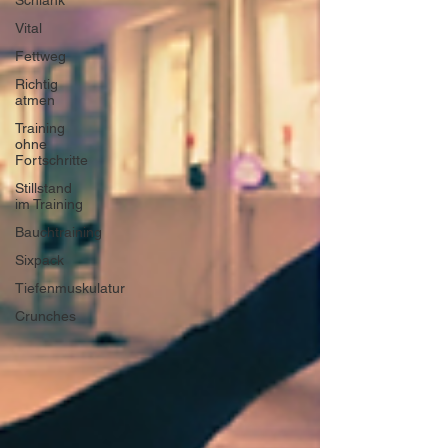
Schlank
Vital
Fettweg
Richtig
atmen
Training
ohne
Fortschritte
Stillstand
im Training
Bauchtraining
Sixpack
Tiefenmuskulatur
Crunches