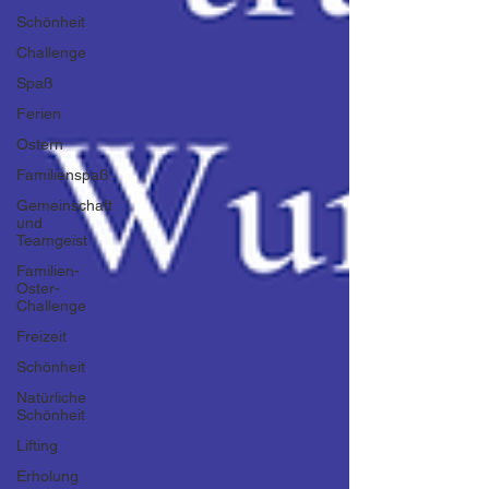
Schönheit
Challenge
Spaß
Ferien
Ostern
Familienspaß
Gemeinschaft
und
Teamgeist
Familien-
Oster-
Challenge
Freizeit
Schönheit
Natürliche
Schönheit
Lifting
Erholung