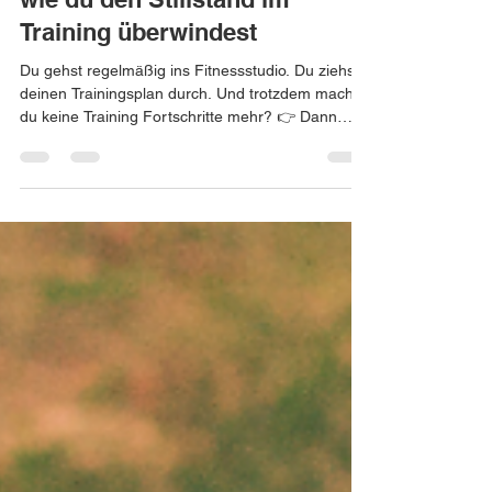
Fortschritte mehr macht – und
wie du den Stillstand im
Training überwindest
Du gehst regelmäßig ins Fitnessstudio. Du ziehst
deinen Trainingsplan durch. Und trotzdem machst
du keine Training Fortschritte mehr? 👉 Dann
steckst du wahrscheinlich im Stillstand im Training.
Warum du keine Training Fortschritte mehr
machst Viele trainieren – aber nicht richtig. Der
Trainingsplan wird einfach abgearbeitet: Übung für
Übung, Satz für Satz. 👉 Doch genau so
entstehen keine Training Fortschritte . Dein Körper
reagiert nicht auf „durchziehen", sondern auf gezi