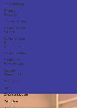
Entspannung
Training für
Anfänger
Fitnesstraining
Trainingspläne
& Tipps
Muskelaufbau
&
Körperformen
Trainingsfehler
Training im
Fitnessstudio
Mentale
Gesundheit
Abnehmen
Diät
Ernährungsplan
Diätpläne