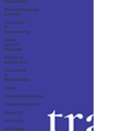
Regeneration
Stressbewältigung
& Nerven
Yoga Nidra
&
Entspannung
Online-
Kurse &
Angebote
Mindset &
Achtsamkeit
Gesundheit
&
Wohlbefinden
Pilates
Beckenbodentraining
Rückenschmerzen
Sexualität
Anti Aging
Anti Falten